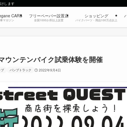
届けします
egane CARS
フリーペーパー設置店
ショッピング
動車マガジン
全国1000か所以上設置
バイクパーツ・用品100万点以上
マウンテンバイク試乗体験を開催
ップ
パンプトラック
2022年9月4日