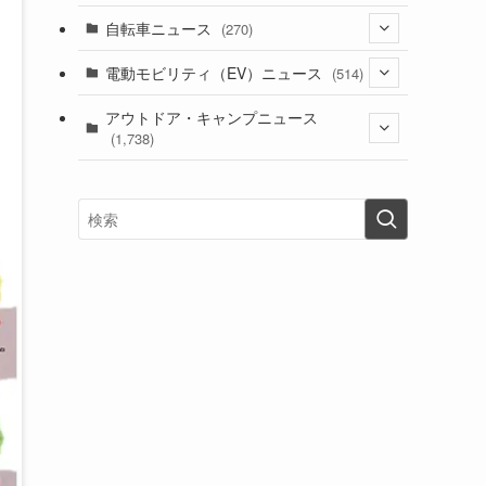
(1)
(256)
自転車ニュース
(270)
(639)
(306)
(604)
(187)
(54)
電動モビリティ（EV）ニュース
(514)
(118)
(6,958)
(252)
(188)
(211)
(132)
アウトドア・キャンプニュース
(38)
(1,226)
(60)
(249)
(2,474)
(1,738)
(251)
(25)
(92)
(28)
(39)
(148)
(302)
(821)
(1)
(3)
(137)
(2,744)
(171)
(24)
(64)
(31)
(1,143)
(12)
(66)
(249)
(8)
(75)
(126)
(118)
(300)
(16)
(16)
(51)
(23)
(166)
(16)
(1,605)
(170)
(27)
(62)
(167)
(25)
(131)
(415)
(34)
(141)
(23)
(147)
(24)
(4)
(171)
(38)
(85)
(5)
(16)
(255)
(33)
(13)
(47)
(274)
(131)
(21)
(98)
(12)
(6)
(34)
(204)
(19)
(15)
(61)
(13)
(171)
(17)
(64)
(47)
(35)
(12)
(59)
(109)
(5)
(60)
(38)
(5)
(41)
(16)