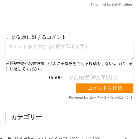
Powered by 
GliaStudios
M
u
t
e
カテゴリー
MotoMegane｜バイクマガジン