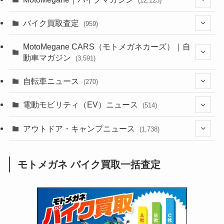
(12,123)
(1,381)
バイク買取査定
(959)
(44)
(352)
MotoMegane CARS（モトメガネカーズ）｜自
動車マガジン
(3,591)
(1,240)
(1)
(256)
自転車ニュース
(270)
(637)
(306)
(604)
(184)
(54)
電動モビリティ（EV）ニュース
(514)
(118)
(6,953)
(251)
(188)
(211)
(132)
アウトドア・キャンプニュース
(38)
(1,226)
(60)
(249)
(2,473)
(1,738)
(248)
(25)
(92)
(28)
(39)
(148)
(302)
(820)
(1)
(3)
モトメガネ バイク買取一括査定
(137)
(2,734)
(171)
(24)
(64)
(31)
(1,138)
(12)
(66)
(249)
(8)
(72)
(126)
(118)
(300)
(16)
(16)
(51)
(23)
(166)
(16)
(1,605)
(170)
(27)
(62)
(167)
(25)
(131)
(415)
(34)
(141)
(23)
(147)