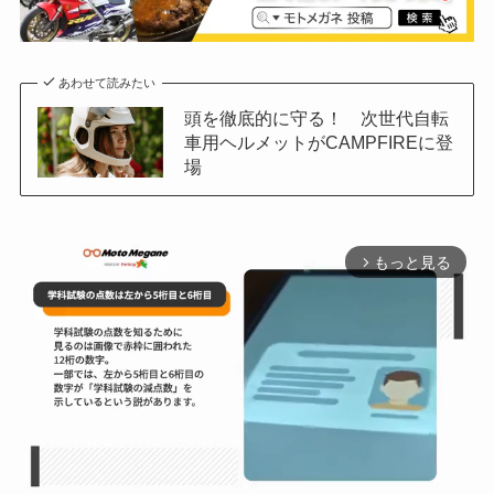
あわせて読みたい
頭を徹底的に守る！ 次世代自転
車用ヘルメットがCAMPFIREに登
場
もっと見る
arrow_forward_ios