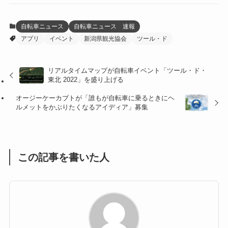
(12)
(21)
(61)
(6)
(20)
自転車ニュース
自転車ニュース 速報
アプリ
イベント
新潟県観光協会
ツール・ド
(27)
(41)
(4)
(32)
(36)
(8)
リアルタイムマップが自転車イベント「ツール・ド・
東北 2022」を盛り上げる
(47)
(16)
オージーケーカブトが「誰もが自転車に乗るときにヘ
(1)
(1)
ルメットをかぶりたくなるアイディア」募集
(1)
(55)
この記事を書いた人