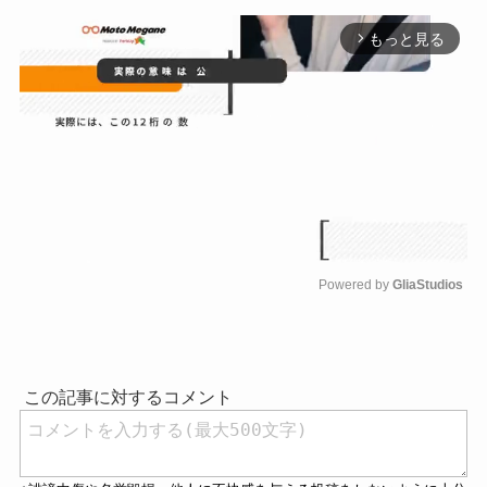
もっと見る
arrow_forward_ios
Powered by 
GliaStudios
M
u
t
e