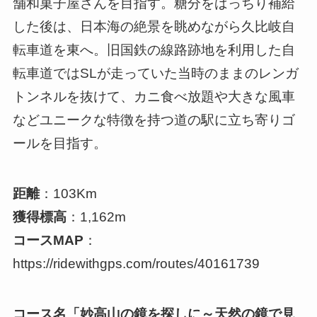
舗和菓子屋さんを目指す。糖分をばっちり補給
した後は、日本海の絶景を眺めながら久比岐自
転車道を東へ。旧国鉄の線路跡地を利用した自
転車道ではSLが走っていた当時のままのレンガ
トンネルを抜けて、カニ食べ放題や大きな風車
などユニークな特徴を持つ道の駅に立ち寄りゴ
ールを目指す。
距離
：103Km
獲得標高
：1,162m
コースMAP
：
https://ridewithgps.com/routes/40161739
コース名「妙高山の鏡を探しに～天然の鏡で見