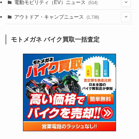
(184)
(54)
電動モビリティ（EV）ニュース
(514)
(118)
(6,953)
(251)
(188)
(211)
(132)
アウトドア・キャンプニュース
(38)
(1,226)
(60)
(249)
(2,473)
(1,738)
(248)
(25)
(92)
(28)
(39)
(148)
(302)
(820)
(1)
(3)
モトメガネ バイク買取一括査定
(137)
(2,736)
(171)
(24)
(64)
(31)
(1,138)
(12)
(66)
(249)
(8)
(72)
(126)
(118)
(300)
(16)
(16)
(51)
(23)
(166)
(16)
(1,605)
(170)
(27)
(62)
(167)
(25)
(131)
(415)
(34)
(141)
(23)
(147)
(24)
(4)
(171)
(38)
(85)
(5)
(16)
(254)
(33)
(13)
(46)
(274)
(131)
(21)
(98)
(12)
(6)
(34)
(204)
(19)
(15)
(61)
(13)
(171)
(17)
(63)
(47)
(35)
(12)
(59)
(109)
(5)
(60)
(38)
(5)
(41)
(16)
(6)
(22)
(65)
(18)
(30)
(3)