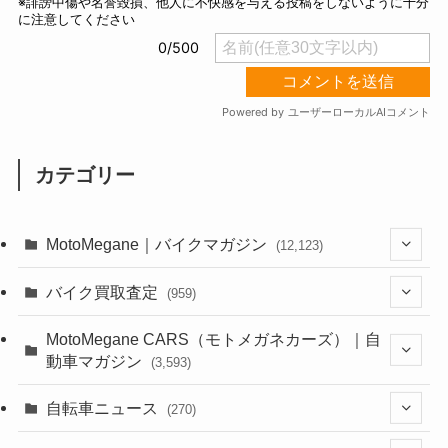
カテゴリー
MotoMegane｜バイクマガジン
(12,123)
(1,381)
バイク買取査定
(959)
(44)
(352)
MotoMegane CARS（モトメガネカーズ）｜自
動車マガジン
(3,593)
(1,240)
(1)
(256)
自転車ニュース
(270)
(637)
(306)
(604)