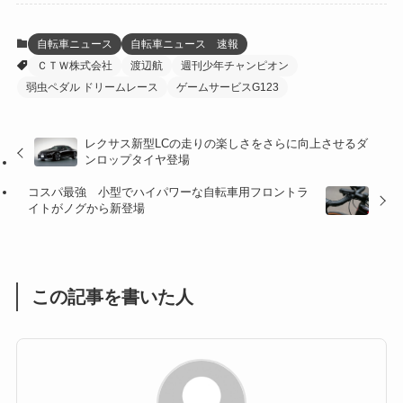
(12)
(21)
(61)
(6)
(20)
自転車ニュース
自転車ニュース 速報
ＣＴＷ株式会社
渡辺航
週刊少年チャンピオン
(27)
(41)
(4)
弱虫ペダル ドリームレース
ゲームサービスG123
(32)
(36)
(8)
レクサス新型LCの走りの楽しさをさらに向上させるダ
(47)
(16)
ンロップタイヤ登場
(1)
(1)
コスパ最強 小型でハイパワーな自転車用フロントラ
イトがノグから新登場
(1)
(55)
この記事を書いた人