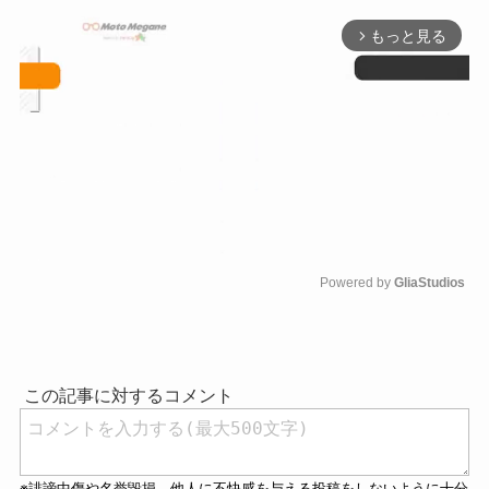
もっと見る
arrow_forward_ios
Powered by 
GliaStudios
M
u
t
e