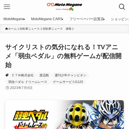
MotoMegane
MotoMegane CARS
フリーペーパー設置店
ショッピン
ホーム
自転車ニュース
自転車ニュース 速報
サイクリストの気分になれる！TVアニ
メ「弱虫ペダル」の無料ゲームが配信開
始
ＣＴＷ株式会社
渡辺航
週刊少年チャンピオン
弱虫ペダル ドリームレース
ゲームサービスG123
2023年7月4日