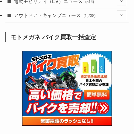
(54)
電動モビリティ（EV）ニュース
(514)
(118)
(6,958)
(252)
(188)
(211)
(132)
アウトドア・キャンプニュース
(38)
(1,226)
(60)
(249)
(2,474)
(1,738)
(250)
(25)
(92)
(28)
(39)
(148)
(302)
(821)
(1)
(3)
モトメガネ バイク買取一括査定
(137)
(2,744)
(171)
(24)
(64)
(31)
(1,142)
(12)
(66)
(249)
(8)
(74)
(126)
(118)
(300)
(16)
(16)
(51)
(23)
(166)
(16)
(1,605)
(170)
(27)
(62)
(167)
(25)
(131)
(415)
(34)
(141)
(23)
(147)
(24)
(4)
(171)
(38)
(85)
(5)
(16)
(255)
(33)
(13)
(47)
(274)
(131)
(21)
(98)
(12)
(6)
(34)
(204)
(19)
(15)
(61)
(13)
(171)
(17)
(64)
(47)
(35)
(12)
(59)
(109)
(5)
(60)
(38)
(5)
(41)
(16)
(6)
(22)
(65)
(18)
(30)
(3)