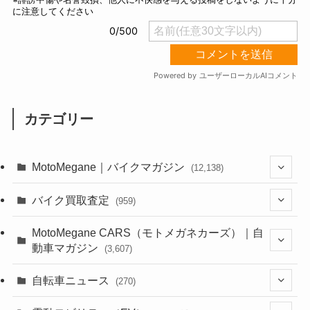
カテゴリー
MotoMegane｜バイクマガジン
(12,138)
(1,385)
バイク買取査定
(959)
(44)
(352)
MotoMegane CARS（モトメガネカーズ）｜自
動車マガジン
(3,607)
(1,243)
(1)
(256)
自転車ニュース
(270)
(639)
(306)
(604)
(186)