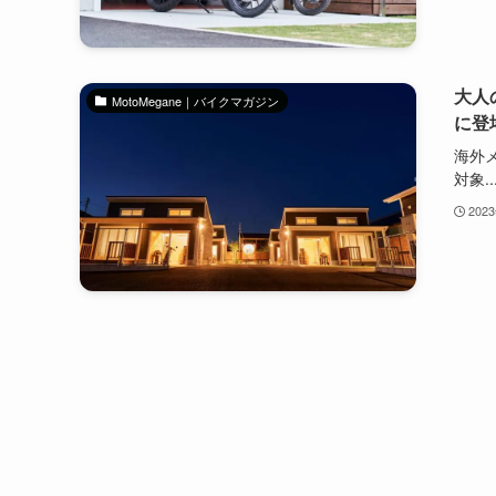
大人
MotoMegane｜バイクマガジン
に登
海外
対象..
202