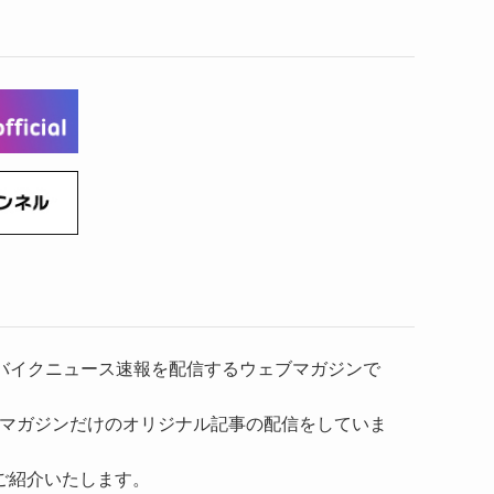
(6)
(22)
(65)
(18)
(30)
(3)
(12)
(21)
(61)
(6)
(20)
(27)
(41)
(4)
(32)
(36)
(8)
(47)
(16)
(1)
(1)
(1)
(55)
）、バイクニュース速報を配信するウェブマガジンで
マガジンだけのオリジナル記事の配信をしていま
ご紹介いたします。