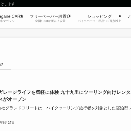
届けします
egane CARS
フリーペーパー設置店
ショッピング
動車マガジン
全国1000か所以上設置
バイクパーツ・用品100万点以上
ag –
ガレージライフを気軽に体験 九十九里にツーリング向けレンタ
スがオープン
会社グランドフリートは、バイクツーリング旅行者を対象とした宿泊型
.
3年6月27日