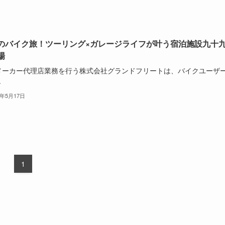
のバイク旅！ツーリング×ガレージライフが叶う宿泊施設九十
場
メーカー代理店業務を行う株式会社グランドフリートは、バイクユーザ
.
3年5月17日
1