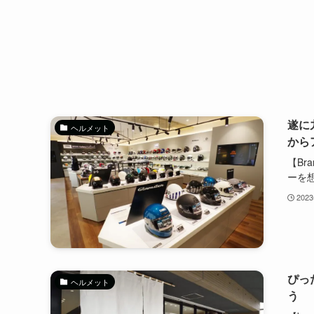
遂に九
ヘルメット
から
【Br
ーを想.
202
ぴった
ヘルメット
う