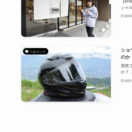
【bra
シャル.
202
ショ
ヘルメット
のか
突然
か？ ..
202