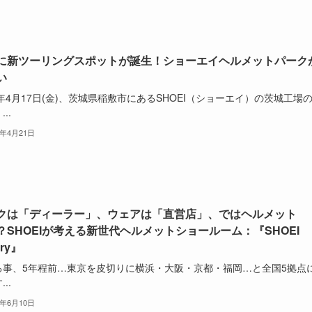
に新ツーリングスポットが誕生！ショーエイヘルメットパーク
い
6年4月17日(金)、茨城県稲敷市にあるSHOEI（ショーエイ）の茨城工場
..
6年4月21日
クは「ディーラー」、ウェアは「直営店」、ではヘルメット
？SHOEIが考える新世代ヘルメットショールーム：『SHOEI
ery』
事、5年程前…東京を皮切りに横浜・大阪・京都・福岡…と全国5拠点
..
5年6月10日