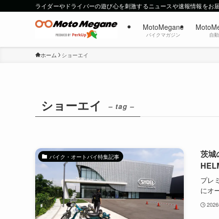
ライダーやドライバーの遊び心を刺激するニュースや速報情報をお
MotoMegane
MotoM
バイクマガジン
自
ホーム
ショーエイ
ショーエイ
– tag –
茨城
バイク・オートバイ特集記事
HEL
プレ
にオー.
202