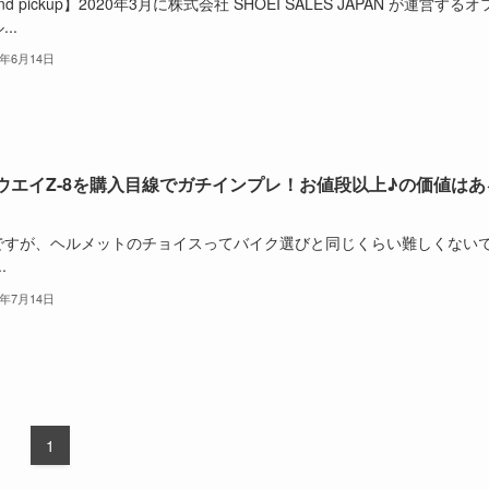
nd pickup】2020年3月に株式会社 SHOEI SALES JAPAN が運営する
..
3年6月14日
ウエイZ-8を購入目線でガチインプレ！お値段以上♪の価値はあ
ですが、ヘルメットのチョイスってバイク選びと同じくらい難しくない
.
1年7月14日
1