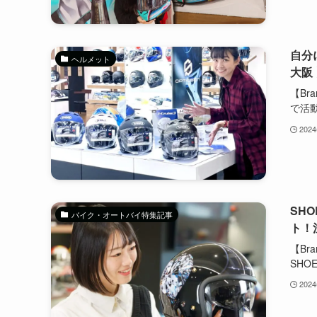
自分
ヘルメット
大阪
【Br
で活動.
202
SHO
バイク・オートバイ特集記事
ト！
【Br
SHOE
202