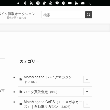
バイク買取オークション
愛車が高く売れる
カテゴリー
MotoMegane｜バイクマガジン
(12,137)
敷市
(1,385)
バイク買取査定
(959)
(44)
(352)
MotoMegane CARS（モトメガネカー
ズ）｜自動車マガジン
(3,607)
(1,243)