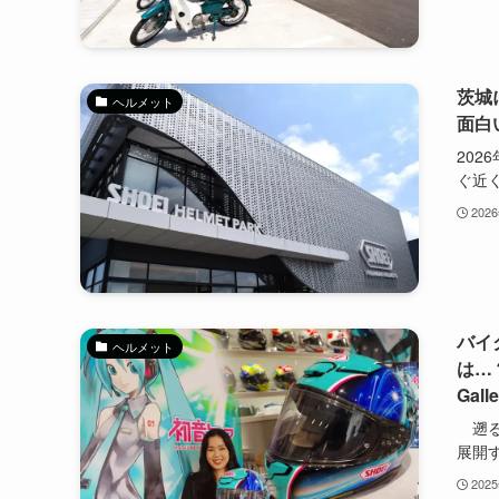
茨城
ヘルメット
面白
202
ぐ近く.
202
バイ
ヘルメット
は…
Gall
遡る
展開す.
202