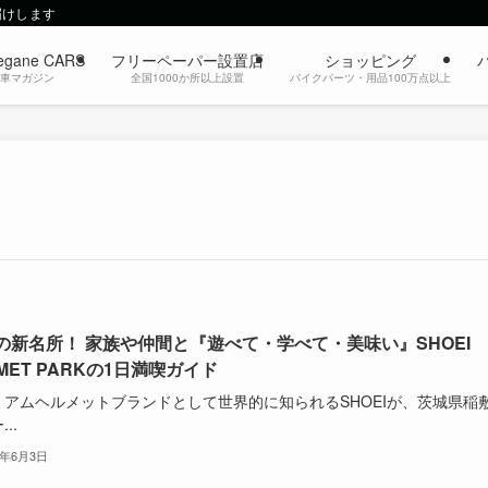
届けします
egane CARS
フリーペーパー設置店
ショッピング
動車マガジン
全国1000か所以上設置
バイクパーツ・用品100万点以上
の新名所！ 家族や仲間と『遊べて・学べて・美味い』SHOEI
MET PARKの1日満喫ガイド
ミアムヘルメットブランドとして世界的に知られるSHOEIが、茨城県稲
..
6年6月3日