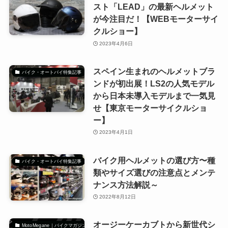
スト「LEAD」の最新ヘルメット
が今注目だ！【WEBモーターサイ
クルショー】
2023年4月6日
スペイン生まれのヘルメットブラ
バイク・オートバイ特集記事
ンドが初出展！LS2の人気モデル
から日本未導入モデルまで一気見
せ【東京モーターサイクルショ
ー】
2023年4月1日
バイク用ヘルメットの選び方〜種
バイク・オートバイ特集記事
類やサイズ選びの注意点とメンテ
ナンス方法解説～
2022年8月12日
オージーケーカブトから新世代シ
MotoMegane｜バイクマガジン