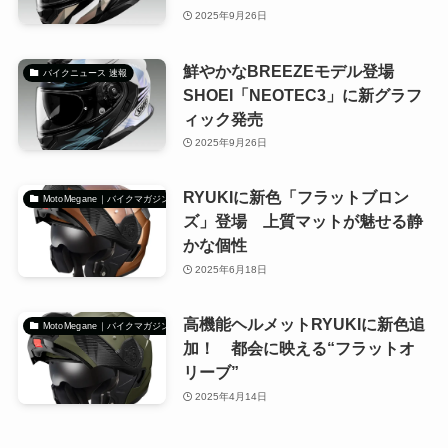
2025年9月26日
鮮やかなBREEZEモデル登場
バイクニュース 速報
SHOEI「NEOTEC3」に新グラフ
ィック発売
2025年9月26日
RYUKIに新色「フラットブロン
MotoMegane｜バイクマガジン
ズ」登場 上質マットが魅せる静
かな個性
2025年6月18日
高機能ヘルメットRYUKIに新色追
MotoMegane｜バイクマガジン
加！ 都会に映える“フラットオ
リーブ”
2025年4月14日