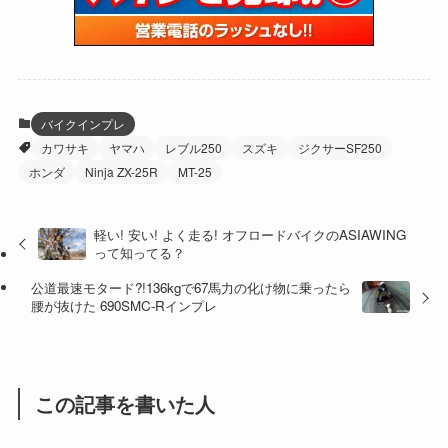
(59)
(109)
(5)
(60)
(38)
(5)
(41)
(16)
(6)
(22)
(65)
(18)
(30)
(3)
(12)
(21)
(61)
(6)
(20)
バイクインプレ
カワサキ
ヤマハ
レブル250
スズキ
ジクサーSF250
(27)
(41)
(4)
ホンダ
Ninja ZX-25R
MT-25
(32)
(36)
(8)
軽い! 安い! よく走る! オフロードバイクのASIAWING
(47)
(16)
って知ってる？
(1)
(1)
公道最速モタード?!136kgで67馬力の化け物に乗ったら
腰が抜けた 690SMC-Rインプレ
(1)
(55)
この記事を書いた人