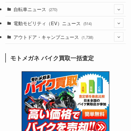
(1)
自転車ニュース
(256)
(270)
(637)
(306)
(604)
(185)
電動モビリティ（EV）ニュース
(54)
(514)
(118)
(6,954)
(252)
(188)
(211)
アウトドア・キャンプニュース
(132)
(38)
(1,226)
(60)
(249)
(2,473)
(1,738)
(248)
(25)
(92)
(28)
(39)
(148)
(302)
(820)
(1)
(3)
モトメガネ バイク買取一括査定
(137)
(2,743)
(171)
(24)
(64)
(31)
(1,139)
(12)
(66)
(249)
(8)
(72)
(126)
(118)
(300)
(16)
(16)
(51)
(23)
(166)
(16)
(1,605)
(170)
(27)
(62)
(167)
(25)
(131)
(415)
(34)
(141)
(23)
(147)
(24)
(4)
(171)
(38)
(85)
(5)
(16)
(254)
(33)
(13)
(47)
(274)
(131)
(21)
(98)
(12)
(6)
(34)
(204)
(19)
(15)
(61)
(13)
(171)
(17)
(63)
(47)
(35)
(12)