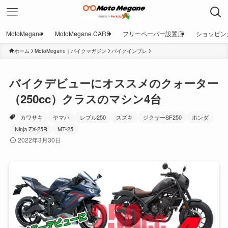
MotoMegane
MotoMegane CARS
フリーペーパー設置店
ショッピン
ホーム
MotoMegane｜バイクマガジン
バイクインプレ
バイクデビューにオススメのクォーター
（250cc）クラスのマシン4台
カワサキ
ヤマハ
レブル250
スズキ
ジクサーSF250
ホンダ
Ninja ZX-25R
MT-25
2022年3月30日