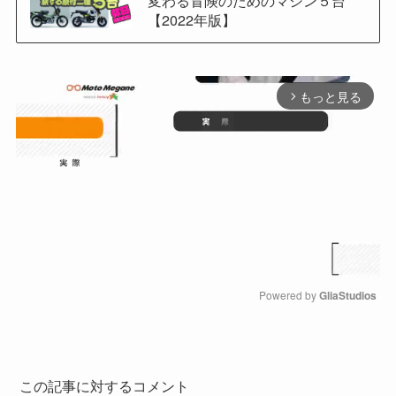
【2022年版】
もっと見る
arrow_forward_ios
Powered by 
GliaStudios
M
u
t
e