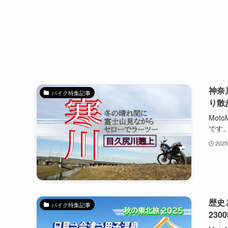
神奈
バイク特集記事
り散
Mot
です。
202
歴史
バイク特集記事
230