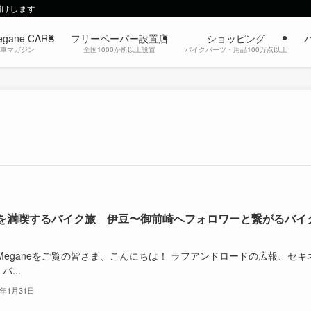
届けします
egane CARS
フリーペーパー設置店
ショッピング
動車マガジン
全国1000か所以上設置
バイクパーツ・用品100万点以上
を満喫するバイク旅 伊豆〜御前崎へフォロワーと繋がるバイ
oMeganeをご覧の皆さま、こんにちは！ ラフアンドロードの広報、セキ
バ...
6年1月31日