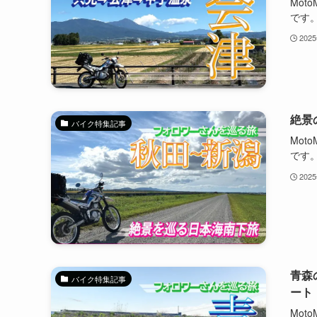
Mot
です。
202
絶景
バイク特集記事
Mot
です。
202
青森
バイク特集記事
ート
Mot