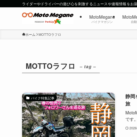
ライダーやドライバーの遊び心を刺激するニュースや速報情報をお
MotoMegane
MotoM
バイクマガジン
自
ホーム
MOTTOラフロ
MOTTOラフロ
– tag –
静岡
バイク特集記事
旅
Mot
です。
202