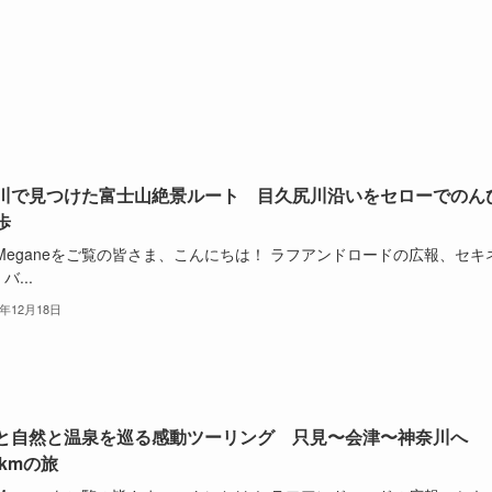
川で見つけた富士山絶景ルート 目久尻川沿いをセローでのん
歩
oMeganeをご覧の皆さま、こんにちは！ ラフアンドロードの広報、セキ
バ...
5年12月18日
と自然と温泉を巡る感動ツーリング 只見〜会津〜神奈川へ
0kmの旅