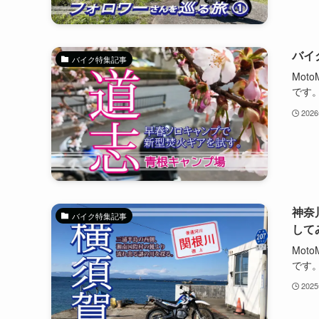
バイ
バイク特集記事
Mot
です。
202
神奈
バイク特集記事
して
Mot
です。
202