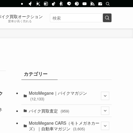
バイク買取オークション
愛車が高く売れる
カテゴリー
MotoMegane｜バイクマガジン
ク
(12,133)
ネ
(1,384)
バイク買取査定
(959)
(44)
(352)
MotoMegane CARS（モトメガネカー
ズ）｜自動車マガジン
(3,605)
(1,242)