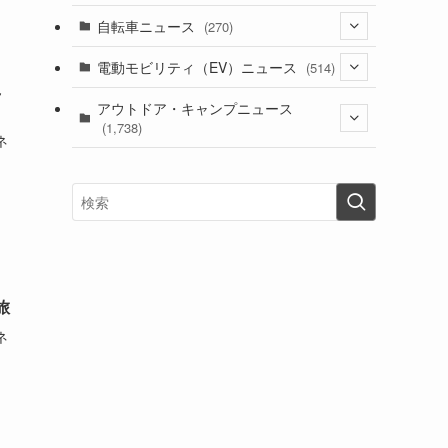
(1)
(256)
自転車ニュース
(270)
(638)
(306)
(604)
(185)
(54)
電動モビリティ（EV）ニュース
(514)
(118)
(6,956)
(252)
え
(188)
(211)
(132)
アウトドア・キャンプニュース
(38)
(1,226)
(60)
(249)
(2,473)
(1,738)
(249)
ネ
(25)
(92)
(28)
(39)
(148)
(302)
(821)
(1)
(3)
(137)
(2,744)
(171)
(24)
(64)
(31)
(1,141)
(12)
(66)
(249)
(8)
(73)
(126)
(118)
(300)
(16)
(16)
(51)
(23)
(166)
(16)
(1,605)
(170)
(27)
(62)
(167)
(25)
(131)
(415)
(34)
(141)
(23)
(147)
(24)
(4)
(171)
(38)
(85)
(5)
(16)
(255)
(33)
旅
(13)
ネ
(47)
(274)
(131)
(21)
(98)
(12)
(6)
(34)
(204)
(19)
(15)
(61)
(13)
(171)
(17)
(63)
(47)
(35)
(12)
(59)
(109)
(5)
(60)
(38)
(5)
(41)
(16)