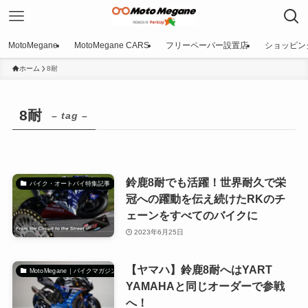
MotoMegane
MotoMegane CARS
フリーペーパー設置店
ショッピン
ホーム
8耐
8耐
– tag –
鈴鹿8耐でも活躍！世界耐久で栄
バイク・オートバイ特集記事
冠への躍動を伝え続けたRKのチ
ェーンをすべてのバイクに
2023年6月25日
【ヤマハ】鈴鹿8耐へはYART
MotoMegane｜バイクマガジン
YAMAHAと同じオーダーで参戦
へ！