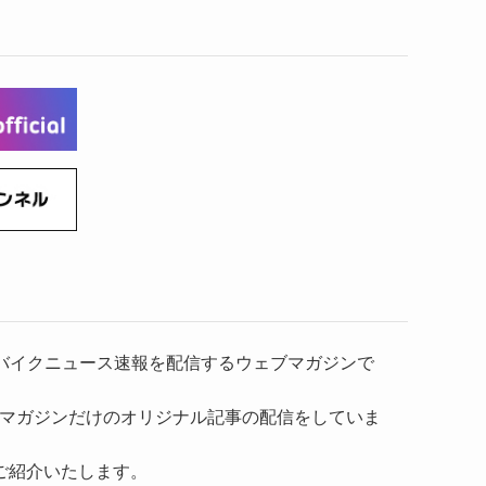
(6)
(22)
(65)
(18)
(30)
(3)
(12)
(21)
(61)
(6)
(20)
(27)
(41)
(4)
(32)
(36)
(8)
(47)
(16)
(1)
(1)
(1)
(55)
）、バイクニュース速報を配信するウェブマガジンで
マガジンだけのオリジナル記事の配信をしていま
ご紹介いたします。