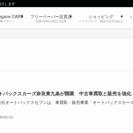
届けします
egane CARS
フリーペーパー設置店
ショッピング
動車マガジン
全国1000か所以上設置
バイクパーツ・用品100万点以上
トバックスカーズ奈良東九条が開業 中古車買取と販売を強化
会社オートバックスセブンは、車買取・販売事業「オートバックスカー
.
5年5月1日