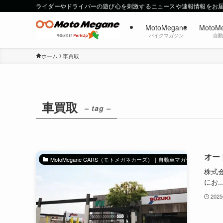
ライダーやドライバーの遊び心を刺激するニュースや速報情報をお
MotoMegane
MotoM
バイクマガジン
自
ホーム
車買取
車買取
– tag –
オー
MotoMegane CARS（モトメガネカーズ）｜自動車マガジン
株式
にお..
202