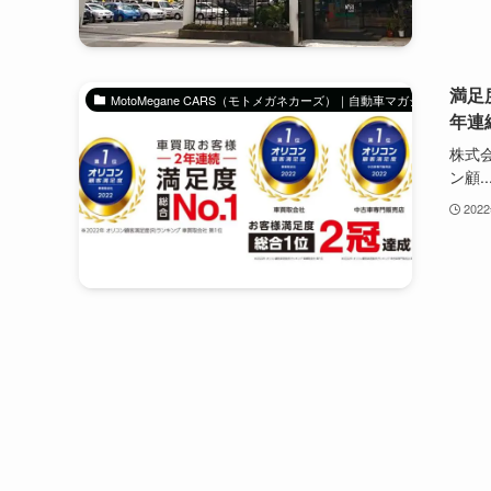
満足
MotoMegane CARS（モトメガネカーズ）｜自動車マガジン
年連
株式会
ン顧..
202