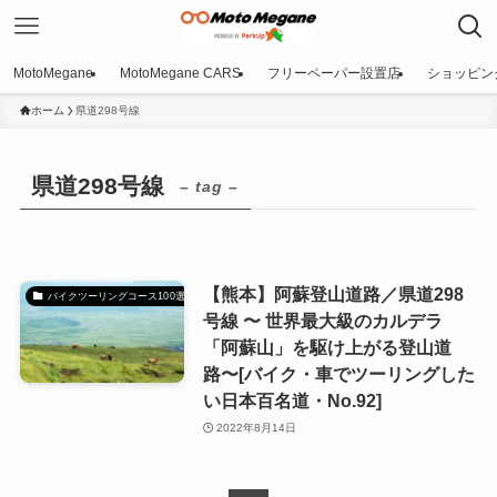
MotoMegane
MotoMegane CARS
フリーペーパー設置店
ショッピン
ホーム
県道298号線
県道298号線
– tag –
【熊本】阿蘇登山道路／県道298
バイクツーリングコース100選
号線 〜 世界最大級のカルデラ
「阿蘇山」を駆け上がる登山道
路〜[バイク・車でツーリングした
い日本百名道・No.92]
2022年8月14日