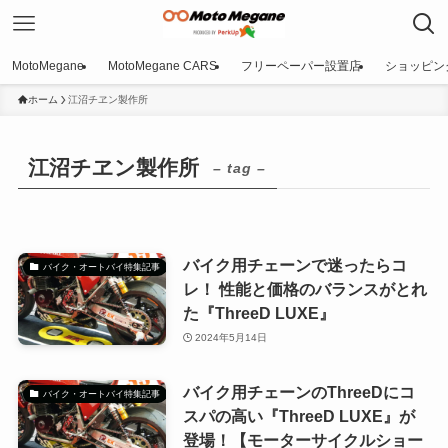
MotoMegane
MotoMegane CARS
フリーペーパー設置店
ショッピン
ホーム
江沼チヱン製作所
江沼チヱン製作所
– tag –
バイク用チェーンで迷ったらコ
バイク・オートバイ特集記事
レ！ 性能と価格のバランスがとれ
た『ThreeD LUXE』
2024年5月14日
バイク用チェーンのThreeDにコ
バイク・オートバイ特集記事
スパの高い『ThreeD LUXE』が
登場！【モーターサイクルショー