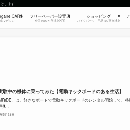
届けします
egane CARS
フリーペーパー設置店
ショッピング
動車マガジン
全国1000か所以上設置
バイクパーツ・用品100万点以上
実験中の機体に乗ってみた【電動キックボードのある生活】
UMRiDE」は、好きなポートで電動キックボードのレンタル開始して、移
頃...
2年5月31日