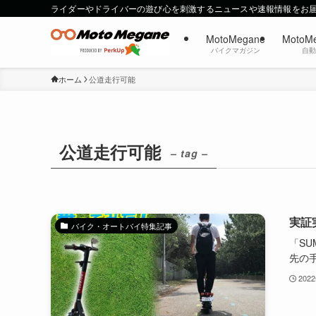
ライダーやドライバーの遊び心を刺激するニュースや速報情報をお
MotoMegane
MotoM
バイクマガジン
自
ホーム
公道走行可能
公道走行可能
– tag –
実証
バイク・オートバイ特集記事
「S
先の手
202