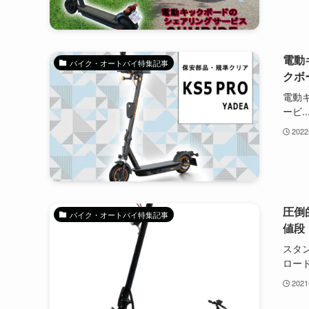
電動
バイク・オートバイ特集記事
クボ
電動
ービ..
202
圧倒
バイク・オートバイ特集記事
値段
スタン
ロード.
202