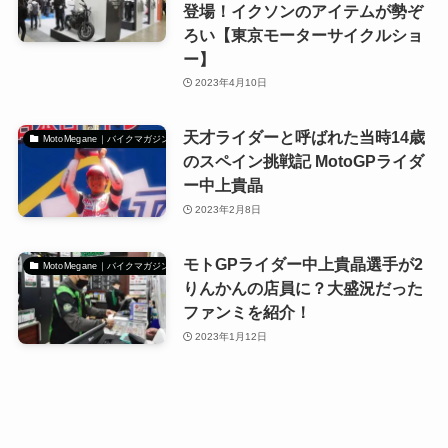
登場！イクソンのアイテムが勢ぞ
ろい【東京モーターサイクルショ
ー】
2023年4月10日
天才ライダーと呼ばれた当時14歳
MotoMegane｜バイクマガジン
のスペイン挑戦記 MotoGPライダ
ー中上貴晶
2023年2月8日
モトGPライダー中上貴晶選手が2
MotoMegane｜バイクマガジン
りんかんの店員に？大盛況だった
ファンミを紹介！
2023年1月12日