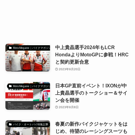
中上貴晶選手2024年もLCR
MotoMegane｜バイクマガジン
HondaよりMotoGPに参戦！HRC
と契約更新合意
2023年9月20日
日本GP直前イベント！IXONが中
MotoMegane｜バイクマガジン
上貴晶選手のトークショー＆サイ
ン会を開催
2023年9月8日
春夏の新作バイクジャケットをは
バイク・オートバイ特集記事
じめ、待望のレーシングスーツも