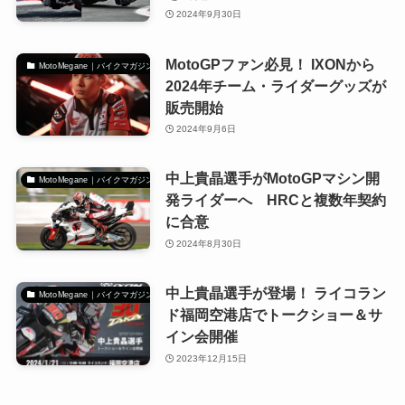
2024年9月30日
MotoGPファン必見！ IXONから
MotoMegane｜バイクマガジン
2024年チーム・ライダーグッズが
販売開始
2024年9月6日
中上貴晶選手がMotoGPマシン開
MotoMegane｜バイクマガジン
発ライダーへ HRCと複数年契約
に合意
2024年8月30日
中上貴晶選手が登場！ ライコラン
MotoMegane｜バイクマガジン
ド福岡空港店でトークショー＆サ
イン会開催
2023年12月15日