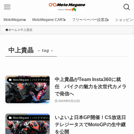
MotoMegane
MotoMegane CARS
フリーペーパー設置店
ショッピン
ホーム
中上貴晶
中上貴晶
– tag –
中上貴晶がTeam Insta360に就
MotoMegane｜バイクマガジン
任 バイクの魅力を次世代カメラ
で発信へ
2025年5月12日
いよいよ日本GP開催！CS放送日
MotoMegane｜バイクマガジン
テレジータスでMotoGPの生中継
を公開