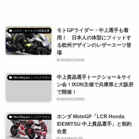
モトGPライダー・中上選手も着
バイク・オートバイ特集記事
用！ 日本人の体型にフィットす
る欧州デザインのレザースーツ登
場
2022年12月30日
中上貴晶選手トークショー＆サイ
MotoMegane｜バイクマガジン
ン会！IXON主催で兵庫県と大阪府
で開催！
2022年12月30日
ホンダ MotoGP「LCR Honda
MotoMegane｜バイクマガジン
IDEMITSU 中上貴晶選手」と契約
合意
2022年9月13日