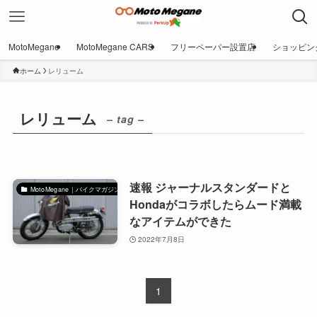
MotoMegane
MotoMegane CARS
フリーペーパー設置店
ショッピン
ホーム
レリューム
レリューム
– tag –
速報 ジャーナルスタンダードと
MotoMegane｜バイクマガジン
Hondaがコラボしたらムード満載
なアイテムができた
2022年7月8日
1