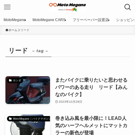
MotoMegane
MotoMegane CARS
フリーペーパー設置店
ショッピン
ホーム
リード
リード
– tag –
またバイクに乗りたいと思わせる
ホンダ
パワーのある走り リード【みん
なのバイク】
2023年10月28日
巻き込み風を最小限に！LEAD人
MotoMegane｜バイクマガジン
気のハーフヘルメットにマットカ
ラーの新色が登場