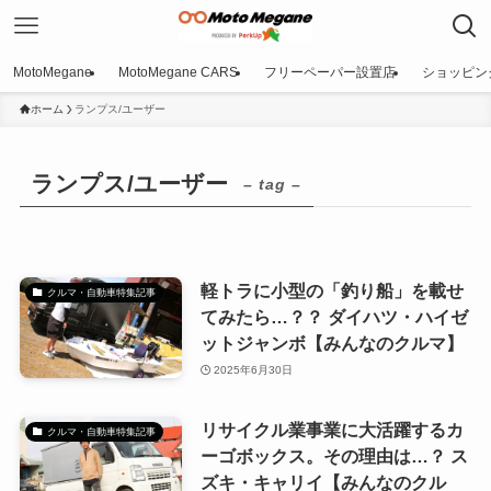
MotoMegane
MotoMegane CARS
フリーペーパー設置店
ショッピン
ホーム
ランプス/ユーザー
ランプス/ユーザー
– tag –
軽トラに小型の「釣り船」を載せ
クルマ・自動車特集記事
てみたら…？？ ダイハツ・ハイゼ
ットジャンボ【みんなのクルマ】
2025年6月30日
リサイクル業事業に大活躍するカ
クルマ・自動車特集記事
ーゴボックス。その理由は…？ ス
ズキ・キャリイ【みんなのクル