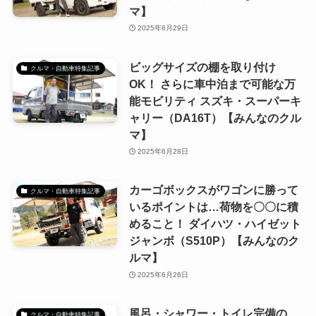
マ】
2025年6月29日
ビッグサイズの棚を取り付け
クルマ・自動車特集記事
OK！ さらに車中泊まで可能な万
能モビリティ スズキ・スーパーキ
ャリー（DA16T）【みんなのクル
マ】
2025年6月28日
カーゴボックスがワゴンに勝って
クルマ・自動車特集記事
いるポイントは…荷物を〇〇に積
めること！ ダイハツ・ハイゼット
ジャンボ（S510P）【みんなのク
ルマ】
2025年6月26日
風呂・シャワー・トイレ完備の
クルマ・自動車特集記事