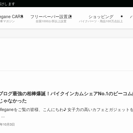
届けします
egane CARS
フリーペーパー設置店
ショッピング
動車マガジン
全国1000か所以上設置
バイクパーツ・用品100万点以上
ブログ最強の相棒爆誕！バイクインカムシェアNo.1のビーコム
じゃなかった
oMeganeをご覧の皆様、こんにちわ♪ 女子力の高いカフェとガジェット
..
5年10月3日