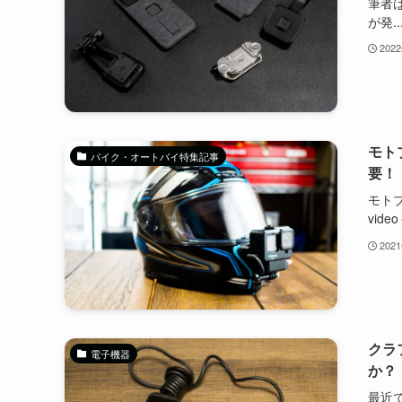
筆者
が発..
202
モト
バイク・オートバイ特集記事
要！
モトブ
video＋
202
クラ
電子機器
か？
最近