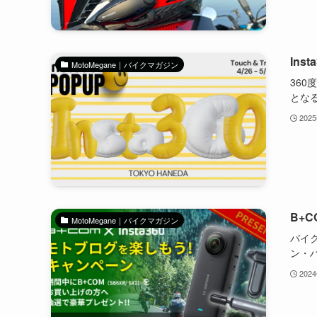
In
MotoMegane｜バイクマガジン
360
となる.
202
B+
MotoMegane｜バイクマガジン
バイ
ン・ハ
202