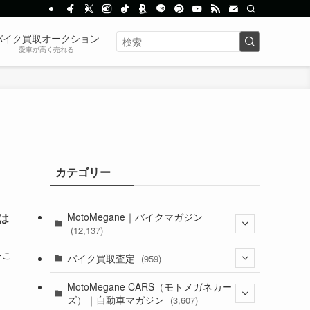
バイク買取オークション
愛車が高く売れる
カテゴリー
MotoMegane｜バイクマガジン
は
(12,137)
をこ
(1,385)
バイク買取査定
(959)
(44)
(352)
MotoMegane CARS（モトメガネカー
ズ）｜自動車マガジン
(3,607)
(1,243)