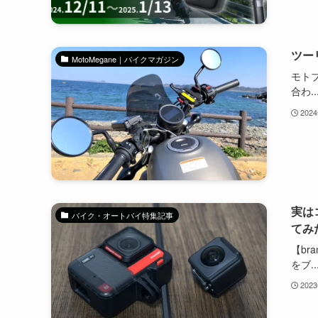
ツー
MotoMegane｜バイクマガジン
モト
合わ..
202
実は
バイク・オートバイ特集記事
てみ
【br
をブ..
202