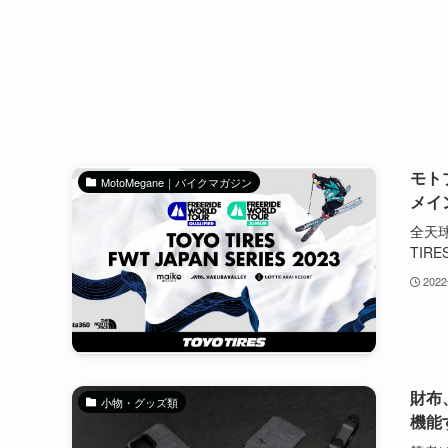
モト
MotoMegane｜バイクマガジン
メイ
全天球
TIRES
202
財布
小物・グッズ類
機能