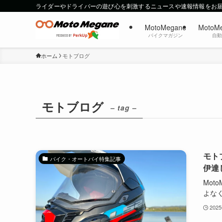
ライダーやドライバーの遊び心を刺激するニュースや速報情報をお
MotoMegane
MotoM
バイクマガジン
自
ホーム
モトブログ
モトブログ
– tag –
モト
バイク・オートバイ特集記事
伊達
Mot
よなく.
202