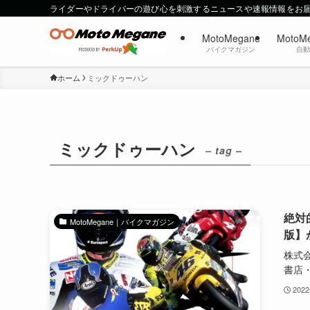
ライダーやドライバーの遊び心を刺激するニュースや速報情報をお
MotoMegane
MotoM
バイクマガジン
自
ホーム
ミックドゥーハン
ミックドゥーハン
– tag –
絶対
MotoMegane｜バイクマガジン
版】
株式会
書店・.
202