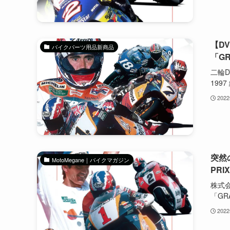
【D
バイクパーツ用品新商品
「GR
二輪D
1997
202
突然
MotoMegane｜バイクマガジン
PRI
株式
「GRA
202