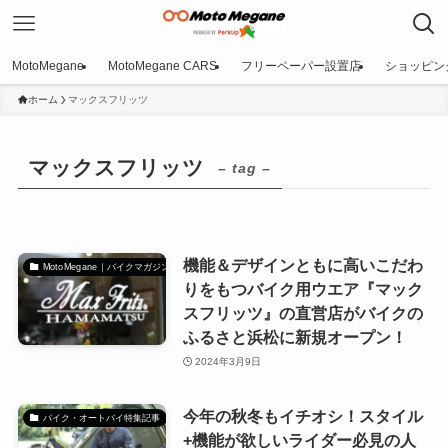
MotoMegane
MotoMegane CARS
フリーペーパー設置店
ショッピン
ホーム
マックスフリッツ
マックスフリッツ
– tag –
機能＆デザインともに高いこだわ
MotoMegane｜バイクマガジン
りをもつバイク用ウエア『マック
スフリッツ』の直営店がバイクの
ふるさと浜松に新規オープン！
2024年3月9日
今年の秋冬もイチオシ！スタイル
バイク・オートバイ特集記事
+機能が欲しいライダー必見の人