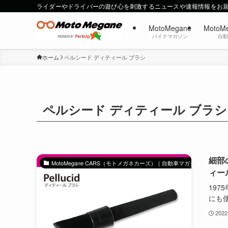
ライダーやドライバーの遊び心を刺激するニュースや速報情報をお
MotoMegane
MotoM
バイクマガジン
自
ホーム
ペルシード ディティール ブラシ
ペルシード ディティール ブラシ
細部
MotoMegane CARS（モトメガネカーズ）｜自動車マガジン
ィー
19
にも使.
202