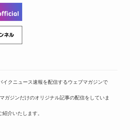
(6)
(22)
(65)
(18)
(30)
(3)
(12)
(21)
(61)
(6)
(20)
(27)
(41)
(4)
(32)
(36)
(8)
(47)
(16)
(1)
(1)
(1)
(55)
）、バイクニュース速報を配信するウェブマガジンで
マガジンだけのオリジナル記事の配信をしていま
ご紹介いたします。