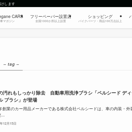
届けします
egane CARS
フリーペーパー設置店
ショッピング
動車マガジン
全国1000か所以上設置
バイクパーツ・用品100万点以上
– tag –
の汚れもしっかり除去 自動車用洗浄ブラシ「ペルシード ディ
ル ブラシ」が登場
75年創業のカー用品メーカーである株式会社ペルシードは、車の内装・外
..
2年12月15日