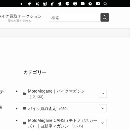
バイク買取オークション
愛車が高く売れる
カテゴリー
MotoMegane｜バイクマガジン
テ
(12,133)
装
(1,384)
バイク買取査定
(959)
(44)
(352)
MotoMegane CARS（モトメガネカー
ズ）｜自動車マガジン
(3,605)
(1,242)