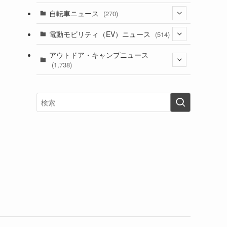
(1)
(256)
自転車ニュース
(270)
(638)
(306)
(604)
(185)
(54)
電動モビリティ（EV）ニュース
(514)
(118)
(6,956)
(252)
(188)
(211)
(132)
アウトドア・キャンプニュース
(38)
(1,226)
(60)
(249)
(2,473)
(1,738)
(249)
(25)
(92)
(28)
(39)
(148)
(302)
(821)
(1)
(3)
(137)
(2,744)
(171)
(24)
(64)
(31)
(1,141)
(12)
(66)
(249)
(8)
(73)
(126)
(118)
(300)
(16)
(16)
(51)
(23)
(166)
(16)
(1,605)
(170)
(27)
(62)
(167)
(25)
(131)
(415)
(34)
(141)
(23)
(147)
(24)
(4)
(171)
(38)
(85)
(5)
(16)
(255)
(33)
(13)
(47)
(274)
(131)
(21)
(98)
(12)
(6)
(34)
(204)
(19)
(15)
(61)
(13)
(171)
(17)
(63)
(47)
(35)
(12)
(59)
(109)
(5)
(60)
(38)
(5)
(41)
(16)