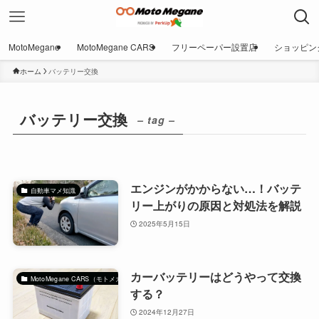
MotoMegane
MotoMegane CARS
フリーペーパー設置店
ショッピン
ホーム
バッテリー交換
バッテリー交換
– tag –
エンジンがかからない…！バッテ
自動車マメ知識
リー上がりの原因と対処法を解説
2025年5月15日
カーバッテリーはどうやって交換
MotoMegane CARS（モトメガネカーズ）｜自動車マガジン
する？
2024年12月27日