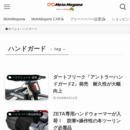
MotoMegane
MotoMegane CARS
フリーペーパー設置店
ショッピン
ホーム
ハンドガード
ハンドガード
– tag –
ダートフリーク「アントラーハン
バイクニュース 速報
ドガード2」発売 耐久性が大幅
向上
2026年6月11日
ZETA専用ハンドウォーマーが入
バイクパーツ用品新商品
荷！ 防寒×操作性の冬ツーリン
グ必需品