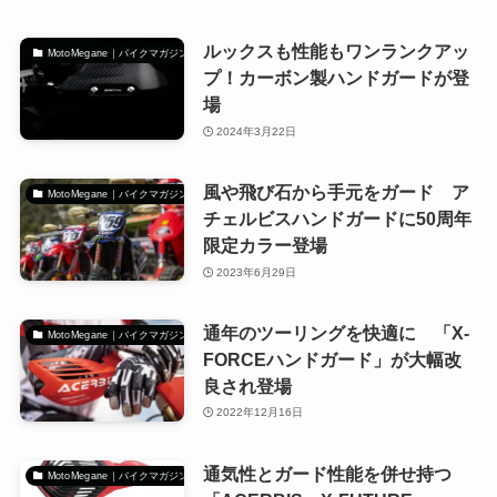
ルックスも性能もワンランクアッ
MotoMegane｜バイクマガジン
プ！カーボン製ハンドガードが登
場
2024年3月22日
風や飛び石から手元をガード ア
MotoMegane｜バイクマガジン
チェルビスハンドガードに50周年
限定カラー登場
2023年6月29日
通年のツーリングを快適に 「X-
MotoMegane｜バイクマガジン
FORCEハンドガード」が大幅改
良され登場
2022年12月16日
通気性とガード性能を併せ持つ
MotoMegane｜バイクマガジン