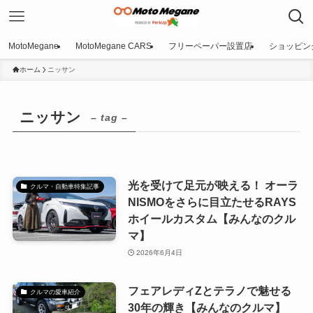
MotoMegane
MotoMegane CARS
フリーペーパー設置店
ショッピン
ホーム
ニッサン
ニッサン
– tag –
光を受けて足元が映える！ オーラ
クルマ・自動車特集記事
NISMOをさらに目立たせるRAYS
ホイールカスタム【みんなのクル
マ】
2026年6月4日
フェアレディZとテラノで魅せる
クルマの愛車紹介
30年の輝き【みんなのクルマ】