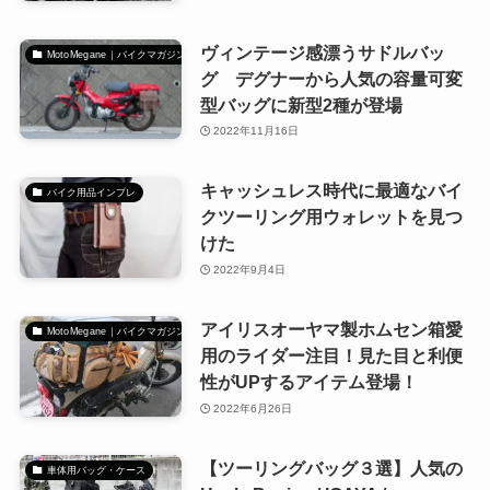
ヴィンテージ感漂うサドルバッ
MotoMegane｜バイクマガジン
グ デグナーから人気の容量可変
型バッグに新型2種が登場
2022年11月16日
キャッシュレス時代に最適なバイ
バイク用品インプレ
クツーリング用ウォレットを見つ
けた
2022年9月4日
アイリスオーヤマ製ホムセン箱愛
MotoMegane｜バイクマガジン
用のライダー注目！見た目と利便
性がUPするアイテム登場！
2022年6月26日
【ツーリングバッグ３選】人気の
車体用バッグ・ケース