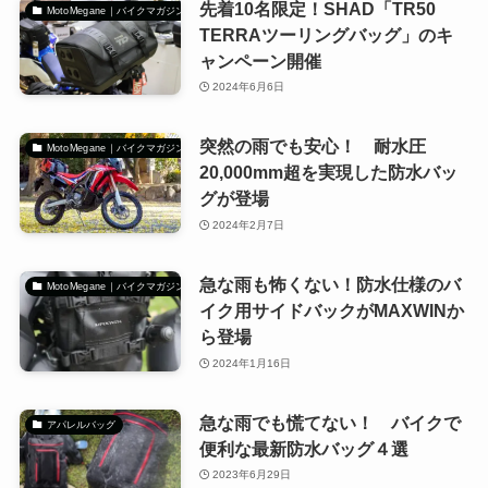
先着10名限定！SHAD「TR50
MotoMegane｜バイクマガジン
TERRAツーリングバッグ」のキ
ャンペーン開催
2024年6月6日
突然の雨でも安心！ 耐水圧
MotoMegane｜バイクマガジン
20,000mm超を実現した防水バッ
グが登場
2024年2月7日
急な雨も怖くない！防水仕様のバ
MotoMegane｜バイクマガジン
イク用サイドバックがMAXWINか
ら登場
2024年1月16日
急な雨でも慌てない！ バイクで
アパレルバッグ
便利な最新防水バッグ４選
2023年6月29日