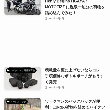
Henly Begins / IGAYA /
MOTOFIZZ に温泉一泊分の荷物を
詰め込んでみた！
2022年5月5日
積載量を更に上げたいならコレ！
バイクパーツ用品新商品
手頃価格なボトルポーチがもうす
ぐ発売
2022年5月5日
ワークマンのバックパックが便
アパレルバッグ
利！11kgの荷物を詰めてバイクツ