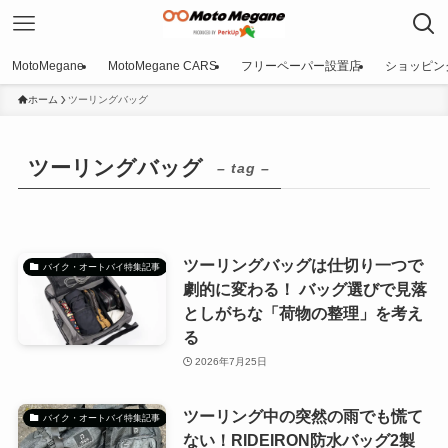
MotoMegane
MotoMegane CARS
フリーペーパー設置店
ショッピン
ホーム
ツーリングバッグ
ツーリングバッグ
– tag –
ツーリングバッグは仕切り一つで
バイク・オートバイ特集記事
劇的に変わる！ バッグ選びで見落
としがちな「荷物の整理」を考え
る
2026年7月25日
ツーリング中の突然の雨でも慌て
バイク・オートバイ特集記事
ない！RIDEIRON防水バッグ2製