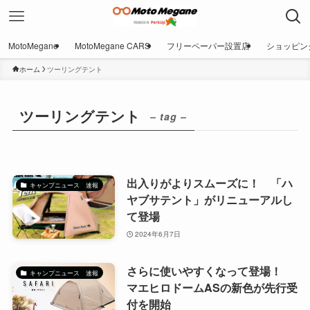
MotoMegane
MotoMegane CARS
フリーペーパー設置店
ショッピン
ホーム
ツーリングテント
ツーリングテント
– tag –
出入りがよりスムーズに！ 「ハ
キャンプニュース 速報
ヤブサテント」がリニューアルし
て登場
2024年6月7日
さらに使いやすくなって登場！
キャンプニュース 速報
マエヒロドームASの新色が先行受
付を開始