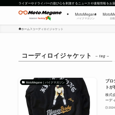
ライダーやドライバーの遊び心を刺激するニュースや速報情報をお
MotoMegane
MotoM
バイクマガジン
自
ホーム
コーディロイジャケット
コーディロイジャケット
– tag –
ブロ
MotoMegane｜バイクマガジン
トが
株式会
ーディ.
202