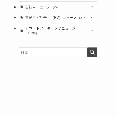
(1)
(256)
自転車ニュース
(270)
(638)
(306)
(604)
(185)
(54)
電動モビリティ（EV）ニュース
(514)
(118)
(6,957)
(252)
(188)
(211)
(132)
アウトドア・キャンプニュース
(38)
(1,226)
(60)
(249)
(2,473)
(1,738)
(249)
(25)
(92)
(28)
(39)
(148)
(302)
(821)
(1)
(3)
(137)
(2,744)
(171)
(24)
(64)
(31)
(1,141)
(12)
(66)
(249)
(8)
(73)
(126)
(118)
(300)
(16)
(16)
(51)
(23)
(166)
(16)
(1,605)
(170)
(27)
(62)
(167)
(25)
(131)
(415)
(34)
(141)
(23)
(147)
(24)
(4)
(171)
(38)
(85)
(5)
(16)
(255)
(33)
(13)
(47)
(274)
(131)
(21)
(98)
(12)
(6)
(34)
(204)
(19)
(15)
(61)
(13)
(171)
(17)
(63)
(47)
(35)
(12)
(59)
(109)
(5)
(60)
(38)
(5)
(41)
(16)