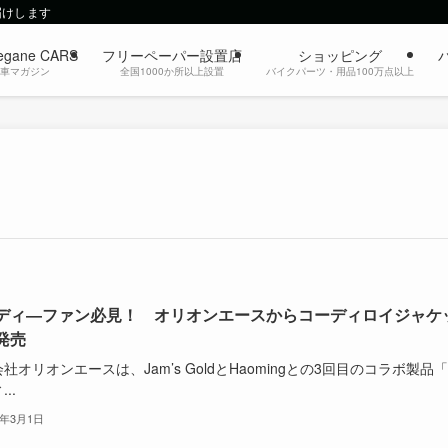
届けします
egane CARS
フリーペーパー設置店
ショッピング
動車マガジン
全国1000か所以上設置
バイクパーツ・用品100万点以上
ディ―ファン必見！ オリオンエースからコーディロイジャケ
発売
社オリオンエースは、Jam’s GoldとHaomingとの3回目のコラボ製品
..
4年3月1日