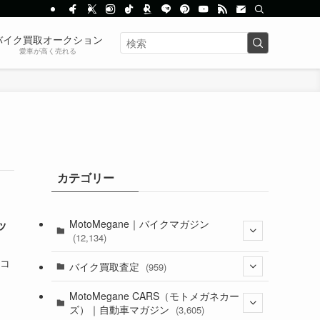
バイク買取オークション
愛車が高く売れる
カテゴリー
MotoMegane｜バイクマガジン
ッ
(12,134)
「コ
(1,384)
バイク買取査定
(959)
(44)
(352)
MotoMegane CARS（モトメガネカー
ズ）｜自動車マガジン
(3,605)
(1,242)