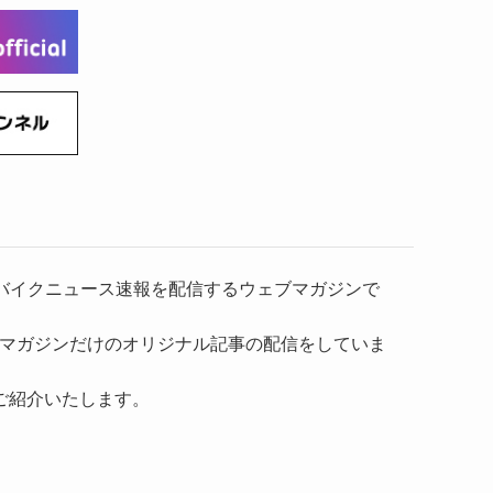
(6)
(22)
(65)
(18)
(30)
(3)
(12)
(21)
(61)
(6)
(20)
(27)
(41)
(4)
(32)
(36)
(8)
(47)
(16)
(1)
(1)
(1)
(55)
）、バイクニュース速報を配信するウェブマガジンで
マガジンだけのオリジナル記事の配信をしていま
ご紹介いたします。