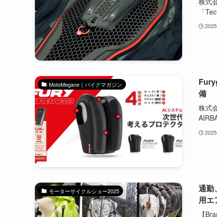
株式会
「Tech
202
Fu
MotoMegane｜バイクマガジン
備
株式会
AIRBA
202
通勤
モーターサイクルショー2025
用エア
【Br