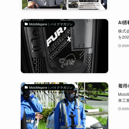
AI
MotoMegane｜バイクマガジン
株式会
を2025
202
着用
MotoMegane｜バイクマガジン
Mot
車工業
202