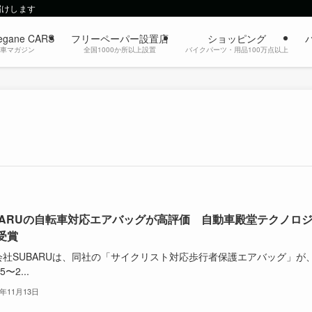
届けします
egane CARS
フリーペーパー設置店
ショッピング
動車マガジン
全国1000か所以上設置
バイクパーツ・用品100万点以上
BARUの自転車対応エアバッグが高評価 自動車殿堂テクノロ
受賞
会社SUBARUは、同社の「サイクリスト対応歩行者保護エアバッグ」が
5〜2...
5年11月13日