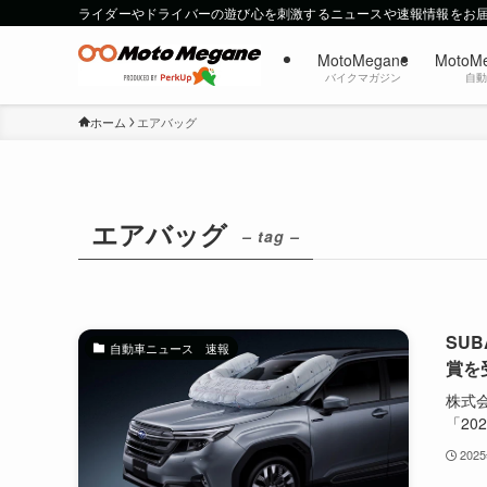
ライダーやドライバーの遊び心を刺激するニュースや速報情報をお
MotoMegane
MotoM
バイクマガジン
自
ホーム
エアバッグ
エアバッグ
– tag –
SU
自動車ニュース 速報
賞を
株式
「202
202