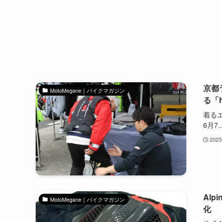
京都
MotoMegane｜バイクマガジン
る「
着るエ
6月7..
202
Alp
MotoMegane｜バイクマガジン
化