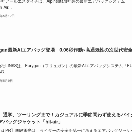
社アールエスタイチは、Alpinestars社製の最新エアバッグシステム
-Air...
5年5月12日
rygan最新AIエアバッグ登場 0.06秒作動×高通気性の次世代安
社LINKSは、Furygan（フリュガン）の最新AIエアバッグシステム「FU
G...
5年5月9日
、通学、ツーリングまで！カジュアルに季節問わず使えるバイ
バッグジャケット「hit-air」
and PR】無限電光は、ライダーの安全を第一に考えるエアバッグジャケ