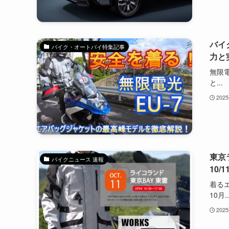
バイ
バイク・オートバイ特集記事
力と
無限電
と...
202
東京
バイクニュース 速報
10
着るエ
10月..
202