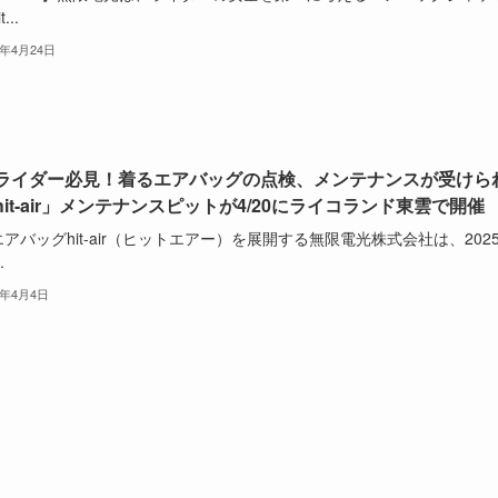
...
5年4月24日
ライダー必見！着るエアバッグの点検、メンテナンスが受けら
hit-air」メンテナンスピットが4/20にライコランド東雲で開催
アバッグhit-air（ヒットエアー）を展開する無限電光株式会社は、202
.
5年4月4日