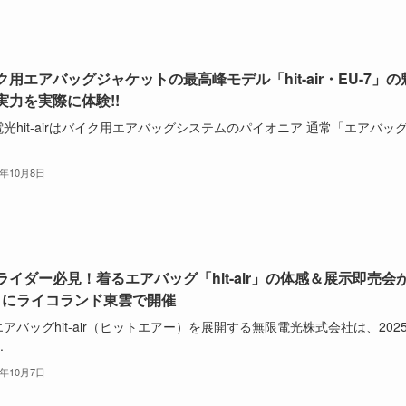
ク用エアバッグジャケットの最高峰モデル「hit-air・EU-7」の
実力を実際に体験!!
光hit-airはバイク用エアバッグシステムのパイオニア 通常「エアバッ
5年10月8日
ライダー必見！着るエアバッグ「hit-air」の体感＆展示即売会
/11にライコランド東雲で開催
アバッグhit-air（ヒットエアー）を展開する無限電光株式会社は、202
.
5年10月7日