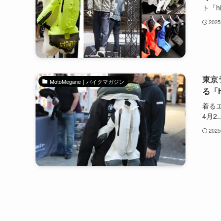
ト「hit
202
東京
MotoMegane｜バイクマガジン
る「
着るエ
4月2..
202