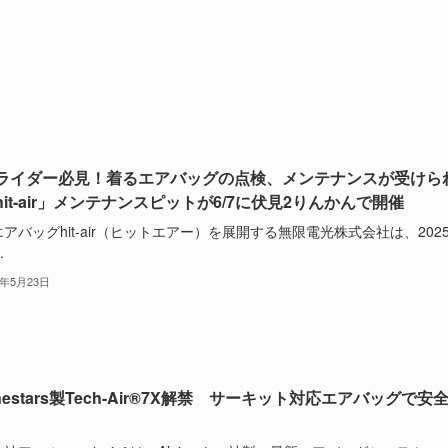
ライダー必見！着るエアバッグの点検、メンテナンスが受けら
hit-air」メンテナンスピットが6/7に伏見2りんかんで開催
アバッグhit-air（ヒットエアー）を展開する無限電光株式会社は、202
.
5年5月23日
inestars製Tech-Air®7X解禁 サーキット対応エアバッグで安