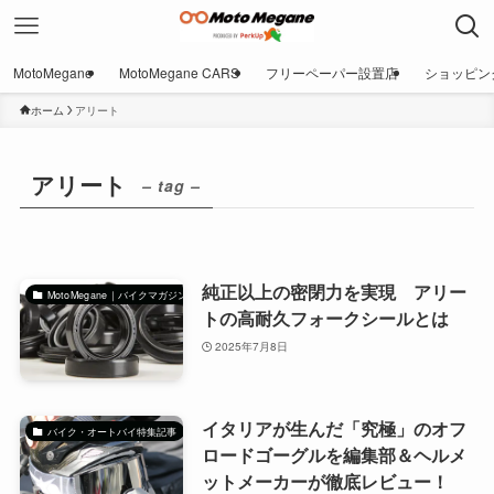
MotoMegane
MotoMegane CARS
フリーペーパー設置店
ショッピン
ホーム
アリート
アリート
– tag –
純正以上の密閉力を実現 アリー
MotoMegane｜バイクマガジン
トの高耐久フォークシールとは
2025年7月8日
イタリアが生んだ「究極」のオフ
バイク・オートバイ特集記事
ロードゴーグルを編集部＆ヘルメ
ットメーカーが徹底レビュー！