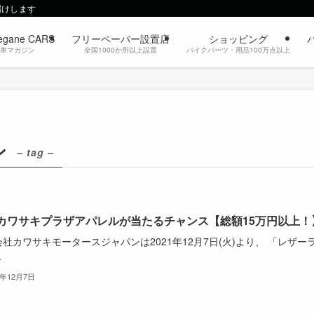
届けします
egane CARS
フリーペーパー設置店
ショッピング
動車マガジン
全国1000か所以上設置
バイクパーツ・用品100万点以上
ン
– tag –
カワサキプラザアパレルが当たるチャンス【総額15万円以上！
社カワサキモータースジャパンは2021年12月7日(火)より、 「レザー
.
1年12月7日