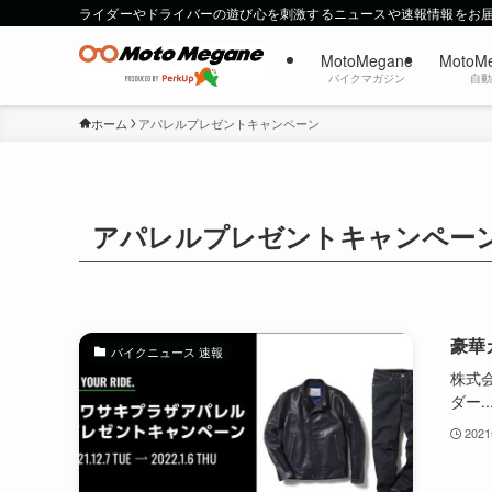
ライダーやドライバーの遊び心を刺激するニュースや速報情報をお
MotoMegane
MotoM
バイクマガジン
自
ホーム
アパレルプレゼントキャンペーン
アパレルプレゼントキャンペー
豪華
バイクニュース 速報
株式会
ダー..
202