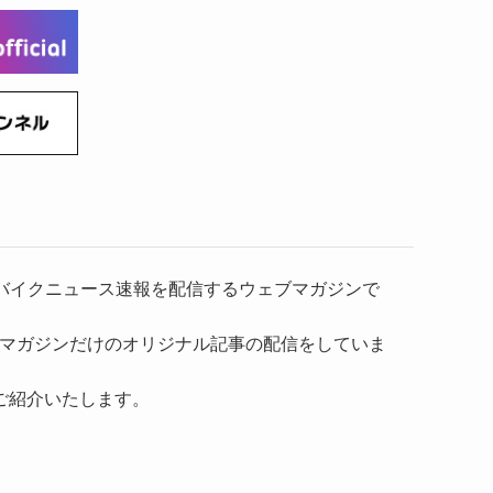
(6)
(22)
(65)
(18)
(30)
(3)
(12)
(21)
(61)
(6)
(20)
(27)
(41)
(4)
(32)
(36)
(8)
(47)
(16)
(1)
(1)
(1)
(55)
）、バイクニュース速報を配信するウェブマガジンで
マガジンだけのオリジナル記事の配信をしていま
ご紹介いたします。