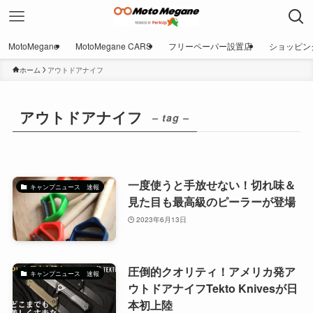
MotoMegane
MotoMegane CARS
フリーペーパー設置店
ショッピン
ホーム
アウトドアナイフ
アウトドアナイフ
– tag –
一度使うと手放せない！切れ味＆
キャンプニュース 速報
見た目も最高級のピーラーが登場
2023年6月13日
圧倒的クオリティ！アメリカ発ア
キャンプニュース 速報
ウトドアナイフTekto Knivesが日
本初上陸