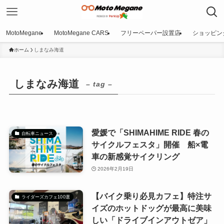
MotoMegane
MotoMegane CARS
フリーペーパー設置店
ショッピン
ホーム
しまなみ海道
しまなみ海道
– tag –
愛媛で「SHIMAHIME RIDE 春の
自転車ニュース
サイクルフェスタ」開催 船×電
車の新感覚サイクリング
2026年2月19日
【バイク乗り必見カフェ】特注サ
ライダーズカフェ100選
イズのホットドッグが最高に美味
しい「ドライブインアウトゼア」