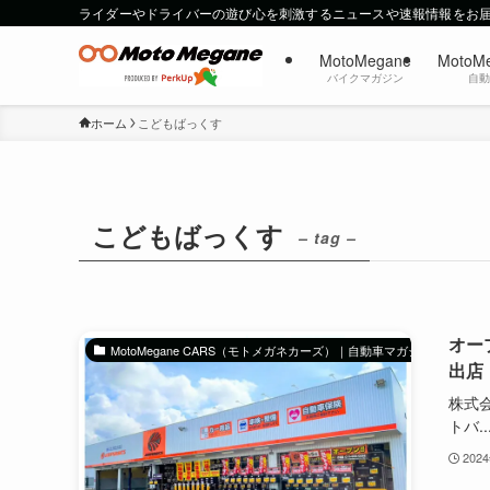
ライダーやドライバーの遊び心を刺激するニュースや速報情報をお
MotoMegane
MotoM
バイクマガジン
自
ホーム
こどもばっくす
こどもばっくす
– tag –
オー
MotoMegane CARS（モトメガネカーズ）｜自動車マガジン
出店
株式
トバ..
202