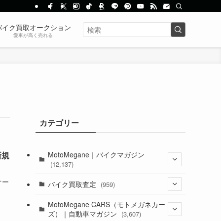
バイク買取オークション
愛車が高く売れる
カテゴリー
MotoMegane｜バイクマガジン
新規
(12,137)
オー
(1,385)
バイク買取査定
(959)
(44)
(352)
MotoMegane CARS（モトメガネカー
ズ）｜自動車マガジン
(3,607)
(1,243)