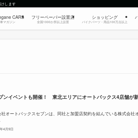
届けします
egane CARS
フリーペーパー設置店
ショッピング
動車マガジン
全国1000か所以上設置
バイクパーツ・用品100万点以上
プンイベントも開催！ 東北エリアにオートバックス4店舗が
会社オートバックスセブンは、同社と加盟店契約を結んでいる株式会社
.
4年4月9日