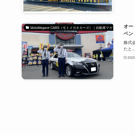
オー
MotoMegane CARS（モトメガネカーズ）｜自動車マガジン
ベン
株式
たと..
202