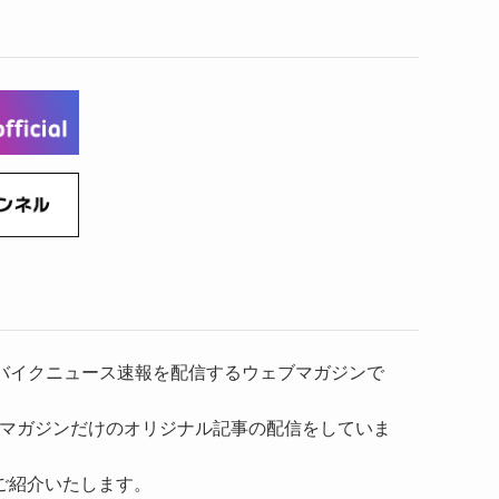
(6)
(22)
(65)
(18)
(30)
(3)
(12)
(21)
(61)
(6)
(20)
(27)
(41)
(4)
(32)
(36)
(8)
(47)
(16)
(1)
(1)
(1)
(55)
）、バイクニュース速報を配信するウェブマガジンで
マガジンだけのオリジナル記事の配信をしていま
ご紹介いたします。