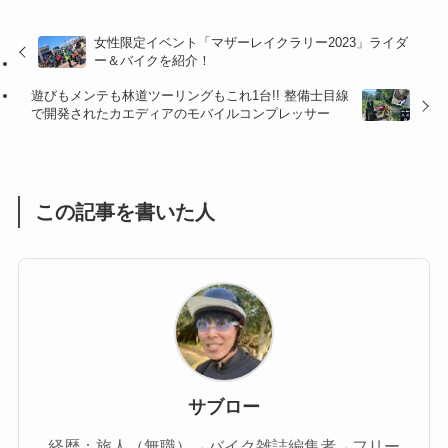
(32)
(36)
(8)
女性限定イベント「マザーレイクラリー2023」ライダ
ー＆バイクを紹介！
(47)
(16)
遊びもメンテも林道ツーリングもこれ1台!! 整備士目線
(1)
(1)
で開発されたカエディアのモバイルコンプレッサー
(1)
(55)
この記事を書いた人
サブロー
経歴：旅人（無職）→バイク雑誌編集者→フリー