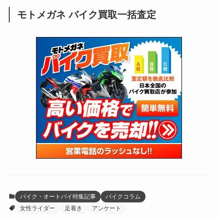
(28)
(39)
(148)
(302)
(820)
(1)
(3)
モトメガネ バイク買取一括査定
(137)
(2,743)
(171)
(24)
(64)
(31)
(1,139)
(12)
(66)
(249)
(8)
(72)
(126)
(118)
(300)
(16)
(16)
(51)
(23)
(166)
(16)
(1,605)
(170)
(27)
(62)
(167)
(25)
(131)
(415)
(34)
(141)
(23)
(147)
(24)
(4)
(171)
(38)
(85)
(5)
(16)
(254)
(33)
(13)
(47)
(274)
(131)
(21)
(98)
(12)
(6)
(34)
(204)
(19)
(15)
(61)
(13)
(171)
(17)
(63)
(47)
(35)
(12)
(59)
(109)
(5)
(60)
(38)
(5)
(41)
(16)
(6)
(22)
(65)
(18)
(30)
(3)
(12)
(21)
(61)
(6)
(20)
バイク・オートバイ特集記事
バイクコラム
女性ライダー
足着き
アンケート
(27)
(41)
(4)