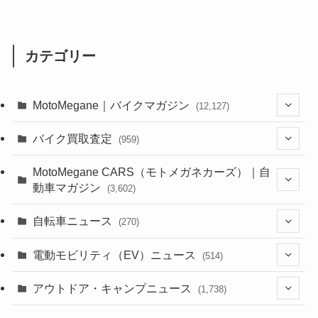
カテゴリー
MotoMegane｜バイクマガジン
(12,127)
(1,382)
バイク買取査定
(959)
(44)
(352)
MotoMegane CARS（モトメガネカーズ）｜自
動車マガジン
(3,602)
(1,241)
(1)
(256)
自転車ニュース
(270)
(637)
(306)
(604)
(185)
(54)
電動モビリティ（EV）ニュース
(514)
(118)
(6,955)
(252)
(188)
(211)
(132)
アウトドア・キャンプニュース
(38)
(1,226)
(60)
(249)
(2,473)
(1,738)
(248)
(25)
(92)