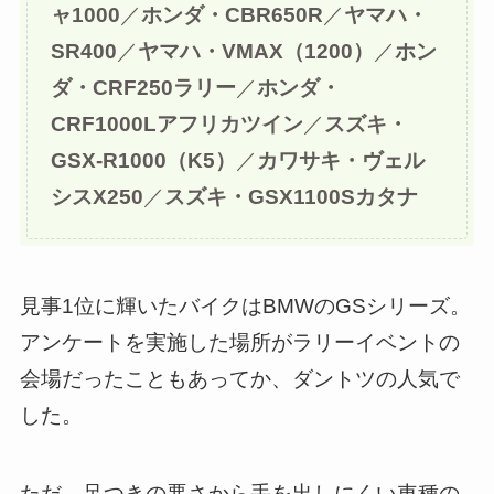
ャ1000
／
ホンダ・CBR650R
／
ヤマハ・
SR400
／
ヤマハ・VMAX（1200）
／
ホン
ダ・CRF250ラリー
／
ホンダ・
CRF1000Lアフリカツイン
／
スズキ・
GSX-R1000（K5）
／
カワサキ・ヴェル
シスX250
／
スズキ・GSX1100Sカタナ
見事1位に輝いたバイクはBMWのGSシリーズ。
アンケートを実施した場所がラリーイベントの
会場だったこともあってか、ダントツの人気で
した。
ただ、足つきの悪さから手を出しにくい車種の